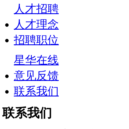
人才招聘
人才理念
招聘职位
星华在线
意见反馈
联系我们
联系我们