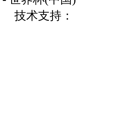
技术支持：