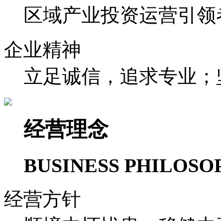
区域产业投资运营引领
企业精神
立足诚信，追求专业；
经营理念
BUSINESS PHILOSO
经营方针