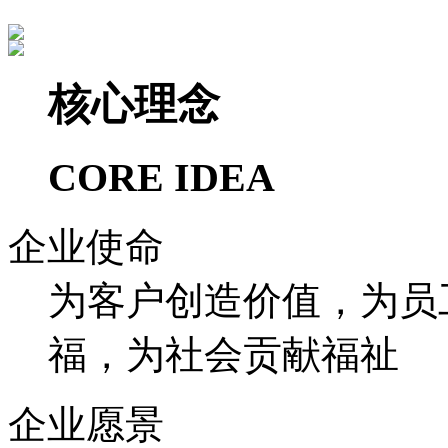
核心理念
CORE IDEA
企业使命
为客户创造价值，为员
福，为社会贡献福祉
企业愿景