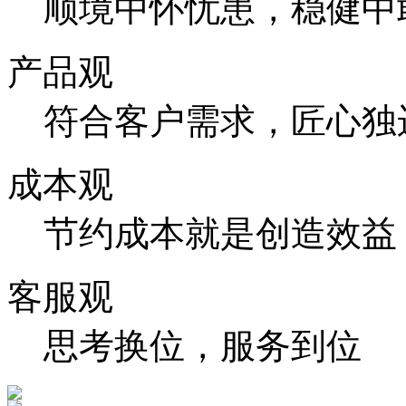
顺境中怀忧患，稳健中
产品观
符合客户需求，匠心独
成本观
节约成本就是创造效益
客服观
思考换位，服务到位